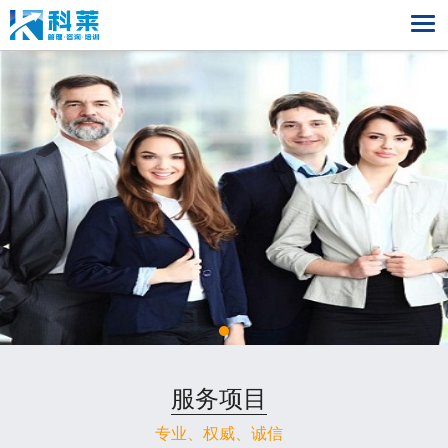
科莱首页
管理体系
IATF16949
认证培训
ISO9001:2015
质量管理
企业改进
QC 080000
生产现场管理
六西格玛改进
关于我们
ISO14001:2015
精益生产改进
公司简介
成功案例
ISO45001
公司新闻
最新案例
联系我们
服务项目
ISO/TS22163
合作伙伴
IATF16949管理体系认证
专业、权威、诚信
ISO17025